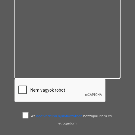
Az
adatvédelmi nyilatkozathoz
hozzájárultam és
elfogadom