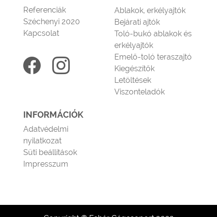
Referenciák
Ablakok, erkélyajtók
Széchenyi 2020
Bejárati ajtók
Kapcsolat
Toló-bukó ablakok és
erkélyajtók
Emelő-toló teraszajtó
Kiegészítők
Letöltések
Viszonteladók
INFORMÁCIÓK
Adatvédelmi
nyilatkozat
Süti beállítások
Impresszum