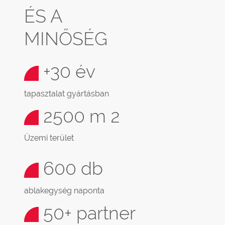
ÉS A
MINŐSÉG
+30 év
tapasztalat gyártásban
2500 m 2
Üzemi terület
600 db
ablakegység naponta
50+ partner