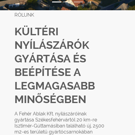
RÓLUNK
KÜLTÉRI
NYÍLÁSZÁRÓK
GYÁRTÁSA ÉS
BEÉPÍTÉSE A
LEGMAGASABB
MINŐSÉGBEN
A Fehér Ablak Kft. nyílászáróinak
gyártása Székesfehérvártól 20 km-re
Isztimér-Gúttamásiban található új, 2500
m2-es területű gyártócsarnokában