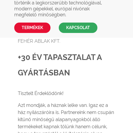
történik a legkorszerűbb technológiával,
modern gépekkel, európai nívónak
megfelelő minőségben.
TERMÉKEK
KAPCSOLAT
FEHÉR ABLAK KFT.
+30 ÉV TAPASZTALAT A
GYÁRTÁSBAN
Tisztelt Érdeklődőnk!
Azt mondják, a háznak lelke van. Igaz ez a
ház nyílászáróira is. Partnereink nem csupán
kitűnő minőségű alapanyagokból álló
termékeket kapnak tőlünk hanem célunk,