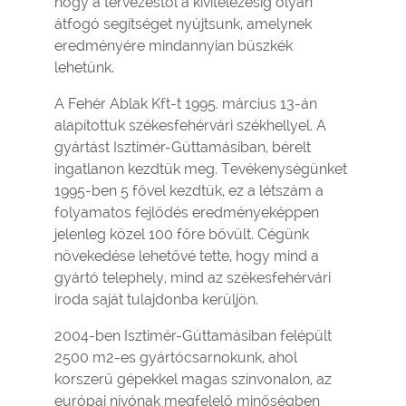
hogy a tervezéstől a kivitelezésig olyan
átfogó segítséget nyújtsunk, amelynek
eredményére mindannyian büszkék
lehetünk.
A Fehér Ablak Kft-t 1995. március 13-án
alapítottuk székesfehérvári székhellyel. A
gyártást Isztimér-Gúttamásiban, bérelt
ingatlanon kezdtük meg. Tevékenységünket
1995-ben 5 fővel kezdtük, ez a létszám a
folyamatos fejlődés eredményeképpen
jelenleg közel 100 főre bővült. Cégünk
növekedése lehetővé tette, hogy mind a
gyártó telephely, mind az székesfehérvári
iroda saját tulajdonba kerüljön.
2004-ben Isztimér-Gúttamásiban felépült
2500 m2-es gyártócsarnokunk, ahol
korszerű gépekkel magas színvonalon, az
európai nívónak megfelelő minőségben