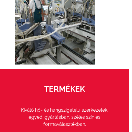
TERMÉKEK
Kiváló hő- és hangszigetelú szerkezetek,
egyedi gyártásban, széles szín és
formaválasztékban.