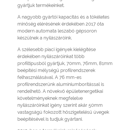
gyártjuk termékeinket.
A nagyobb gyártói kapacitás és a tökéletes
minőség elérésének érdekében 2017 óta
modern automata leszabó gépsoron
készülnek a nyílászáróink.
A szélesebb piaci igények kielégítése
érdekében nyílászáróinkat több
profiltípusból gyártjuk, 70mm, 76mm, 81mm
beépítési mélységű profilrendszerek
felhasználásával. A 76 mm-es
profilrendszerünk alumíniumborítással is
rendelhető. A növekvő épületenergetikai
követelményeknek megfelelve
nyílászáróinkat igény szerint akár 50mm
vastagságú fokozott hőszigetelésű üvegek
beépítésével is tudjuk gyártani.