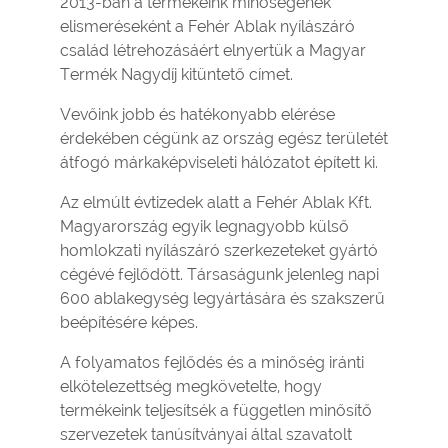
2013-ban a termékeink minőségének
elismeréseként a Fehér Ablak nyílászáró
család létrehozásáért elnyertük a Magyar
Termék Nagydíj kitüntető címet.
Vevőink jobb és hatékonyabb elérése
érdekében cégünk az ország egész területét
átfogó márkaképviseleti hálózatot épített ki.
Az elmúlt évtizedek alatt a Fehér Ablak Kft.
Magyarország egyik legnagyobb külső
homlokzati nyílászáró szerkezeteket gyártó
cégévé fejlődött. Társaságunk jelenleg napi
600 ablakegység legyártására és szakszerű
beépítésére képes.
A folyamatos fejlődés és a minőség iránti
elkötelezettség megkövetelte, hogy
termékeink teljesítsék a független minősítő
szervezetek tanúsítványai által szavatolt