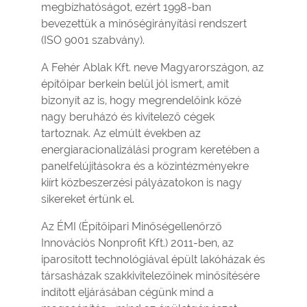
megbízhatóságot, ezért 1998-ban
bevezettük a minőségirányítási rendszert
(ISO 9001 szabvány).
A Fehér Ablak Kft. neve Magyarországon, az
építőipar berkein belül jól ismert, amit
bizonyít az is, hogy megrendelőink közé
nagy beruházó és kivitelező cégek
tartoznak. Az elmúlt években az
energiaracionalizálási program keretében a
panelfelújításokra és a közintézményekre
kiírt közbeszerzési pályázatokon is nagy
sikereket értünk el.
Az ÉMI (Építőipari Minőségellenőrző
Innovációs Nonprofit Kft.) 2011-ben, az
iparosított technológiával épült lakóházak és
társasházak szakkivitelezőinek minősítésére
indított eljárásában cégünk mind a