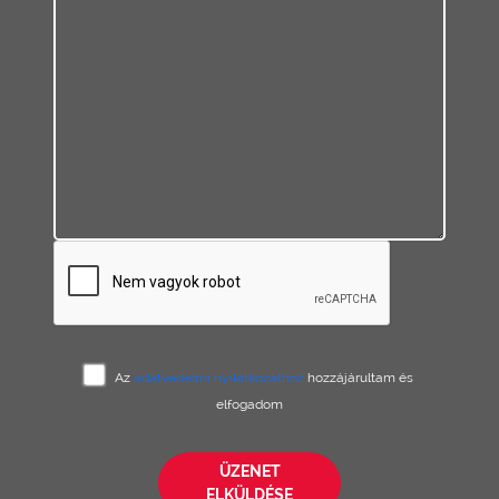
Az
adatvédelmi nyilatkozathoz
hozzájárultam és
elfogadom
ÜZENET
ELKÜLDÉSE