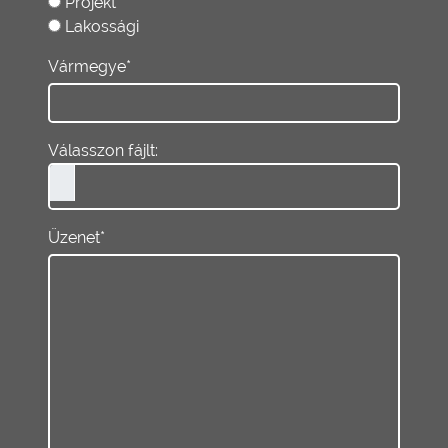
Projekt
Lakossági
Vármegye*
Válasszon fájlt:
Üzenet*